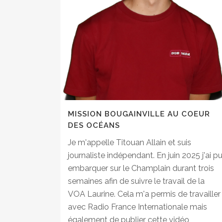
MISSION BOUGAINVILLE AU COEUR
DES OCÉANS
Je m'appelle Titouan Allain et suis
journaliste indépendant. En juin 2025 j'ai p
embarquer sur le Champlain durant trois
semaines afin de suivre le travail de la
VOA Laurine. Cela m'a permis de travailler
avec Radio France Internationale mais
également de publier cette vidéo