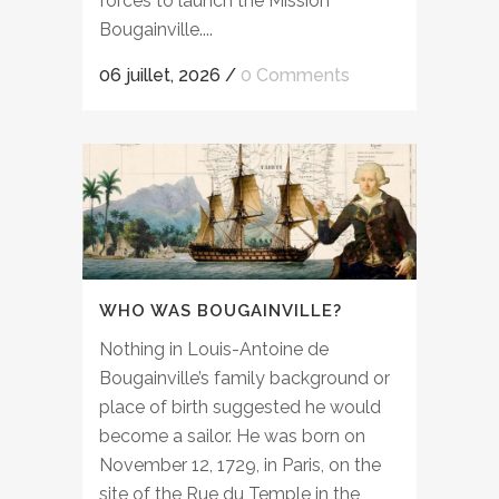
forces to launch the Mission
Bougainville....
06 juillet, 2026
/
0 Comments
WHO WAS BOUGAINVILLE?
Nothing in Louis-Antoine de
Bougainville’s family background or
place of birth suggested he would
become a sailor. He was born on
November 12, 1729, in Paris, on the
site of the Rue du Temple in the