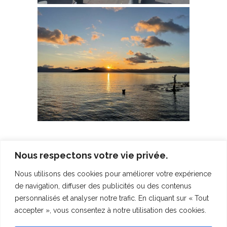
BSAOM Champlain
,
Journal
TAGS:
Nous respectons votre vie privée.
de bord
,
La Réunion
,
Manon
,
Marine
Nous utilisons des cookies pour améliorer votre expérience
nationale
,
Plankton Planet
,
de navigation, diffuser des publicités ou des contenus
Sorbonne Université
,
Thomas
personnalisés et analyser notre trafic. En cliquant sur « Tout
accepter », vous consentez à notre utilisation des cookies.
Sorry, the comment form is closed at