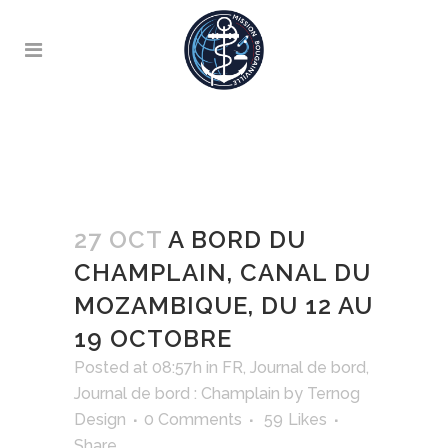
27 OCT
A BORD DU
CHAMPLAIN, CANAL DU
MOZAMBIQUE, DU 12 AU
19 OCTOBRE
Posted at 08:57h
in
FR
,
Journal de bord
,
Journal de bord : Champlain
by
Ternog
Design
0 Comments
59
Likes
Share