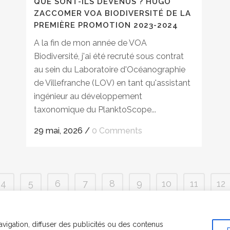
QUE SONT-ILS DEVENUS ? HUGO
ZACCOMER VOA BIODIVERSITÉ DE LA
PREMIÈRE PROMOTION 2023-2024
A la fin de mon année de VOA
Biodiversité, j'ai été recruté sous contrat
au sein du Laboratoire d'Océanographie
de Villefranche (LOV) en tant qu'assistant
ingénieur au développement
taxonomique du PlanktoScope...
29 mai, 2026
/
0 Comments
4
5
6
7
8
9
10
11
12
vigation, diffuser des publicités ou des contenus