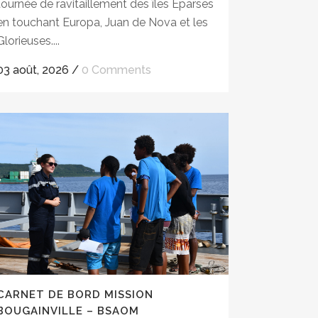
tournée de ravitaillement des îles Éparses
en touchant Europa, Juan de Nova et les
Glorieuses....
03 août, 2026
/
0 Comments
CARNET DE BORD MISSION
BOUGAINVILLE – BSAOM