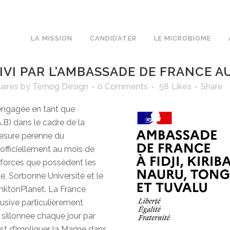
LA MISSION
CANDIDATER
LE MICROBIOME
VI PAR L’AMBASSADE DE FRANCE AU
aires
by
Ternog Design
0 Comments
58
Likes
Share
s engagée en tant que
A.B) dans le cadre de la
 mesure pérenne du
 officiellement au mois de
es forces que possèdent les
le, Sorbonne Université et le
anktonPlanet. La France
sive particulièrement
 sillonnée chaque jour par
est d’impliquer la Marine dans