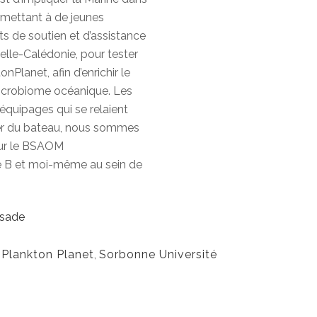
ermettant à de jeunes
s de soutien et d’assistance
lle-Calédonie, pour tester
nPlanet, afin d’enrichir le
icrobiome océanique. Les
quipages qui se relaient
er du bateau, nous sommes
sur le BSAOM
ge B et moi-même au sein de
ssade
,
Plankton Planet
,
Sorbonne Université