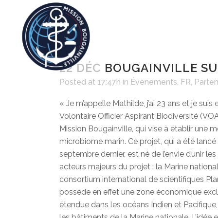
22 DÉC
BOUGAINVILLE SUI
Posted at 17:47h
in
Évènements
,
FR
,
Parten
« Je m’appelle Mathilde, j’ai 23 ans et je sui
Volontaire Officier Aspirant Biodiversité (VO
Mission Bougainville, qui vise à établir une
microbiome marin. Ce projet, qui a été lancé
septembre dernier, est né de l’envie d’unir l
acteurs majeurs du projet : la Marine nationa
consortium international de scientifiques Pl
possède en effet une zone économique exclu
étendue dans les océans Indien et Pacifique,
les bâtiments de la Marine nationale. L’idée 