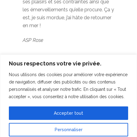
ses plaisirs et ses contraintes ainsi que
les émerveillements qu’elle procure. Ça y
est, je suis mordue, j’ai hâte de retourner
en mer !
ASP Rose
Institut de l'Océan
,
Marine
TAGS:
Nous respectons votre vie privée.
nationale
,
Nouvelle-Calédonie
,
Nous utilisons des cookies pour améliorer votre expérience
Plankton Planet
,
POM Auguste
de navigation, diffuser des publicités ou des contenus
Bénébig
,
Rose
,
Sorbonne Université
personnalisés et analyser notre trafic. En cliquant sur « Tout
accepter », vous consentez à notre utilisation des cookies.
Sorry, the comment form is closed at
this time.
Accepter tout
Personnaliser