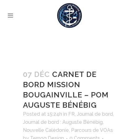
07 DÉC
CARNET DE
BORD MISSION
BOUGAINVILLE – POM
AUGUSTE BÉNÉBIG
Posted at 15:24h
in
FR
,
Journal de bord
,
Journal de bord : Auguste Bénébig
,
Nouvelle Calédonie
,
Parcours de VOAs
by
Ternog Design
0 Comments