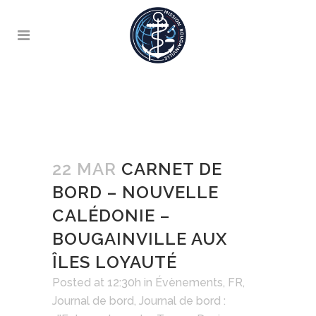
22 MAR
CARNET DE
BORD – NOUVELLE
CALÉDONIE –
BOUGAINVILLE AUX
ÎLES LOYAUTÉ
Posted at 12:30h
in
Évènements
,
FR
,
Journal de bord
,
Journal de bord :