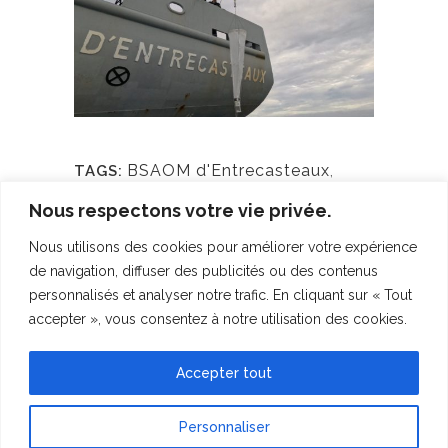
BSAOM d'Entrecasteaux
,
TAGS:
Hugo
,
Journal de bord
,
Marine
Nous respectons votre vie privée.
nationale
,
Mathilde
,
Nouvelle-
Nous utilisons des cookies pour améliorer votre expérience
Calédonie
,
Plankton Planet
,
de navigation, diffuser des publicités ou des contenus
Sorbonne Université
personnalisés et analyser notre trafic. En cliquant sur « Tout
accepter », vous consentez à notre utilisation des cookies.
Sorry, the comment form is closed at
this time.
Accepter tout
Personnaliser