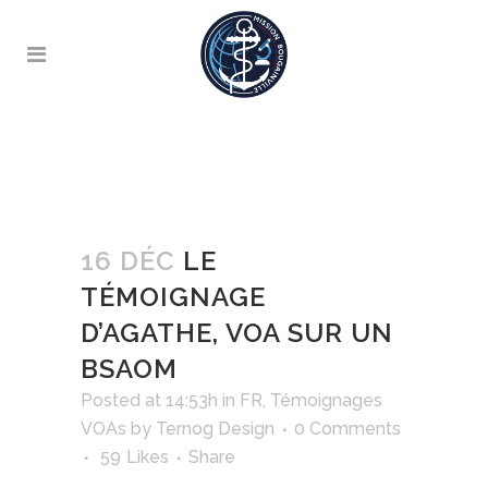
16 DÉC
LE
TÉMOIGNAGE
D’AGATHE, VOA SUR UN
BSAOM
Posted at 14:53h
in
FR
,
Témoignages
VOAs
by
Ternog Design
0 Comments
59
Likes
Share