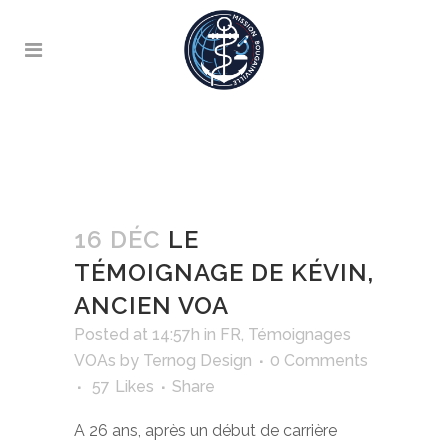
16 DÉC
LE
TÉMOIGNAGE DE KÉVIN,
ANCIEN VOA
Posted at 14:57h
in
FR
,
Témoignages
VOAs
by
Ternog Design
0 Comments
57
Likes
Share
A 26 ans, après un début de carrière