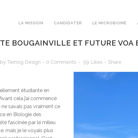
LA MISSION
CANDIDATER
LE MICROBIOME
E BOUGAINVILLE ET FUTURE VOA B
by
Ternog Design
0 Comments
59
Likes
Share
tuellement étudiante en
 Avant cela j’ai commencé
e ne savais pas vraiment ce
ence en Biologie des
été fascinée par le milieu
ite, mais je le voyais plus