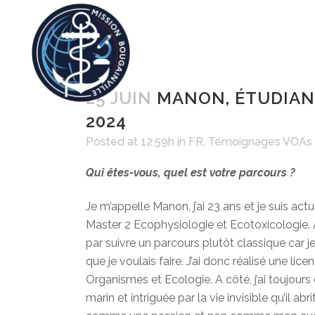
25 JUIN
MANON, ÉTUDIANT
2024
Posted at 12:59h
in
FR
,
Témoignages VOAs
Qui êtes-vous, quel est votre parcours ?
Je m’appelle Manon, j’ai 23 ans et je suis ac
Master 2 Ecophysiologie et Ecotoxicologie.
par suivre un parcours plutôt classique car j
que je voulais faire. J’ai donc réalisé une lic
Organismes et Ecologie. A côté, j’ai toujours 
marin et intriguée par la vie invisible qu’il abr