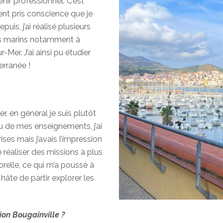
r professionnel. C’est
ent pris conscience que je
uis, j’ai réalisé plusieurs
es marins notamment à
Mer. J’ai ainsi pu étudier
erranée !
r, en général je suis plutôt
ou de mes enseignements, j’ai
ises mais j’avais l’impression
de réaliser des missions à plus
relle, ce qui m’a poussé à
hâte de partir explorer les
on Bougainville ?