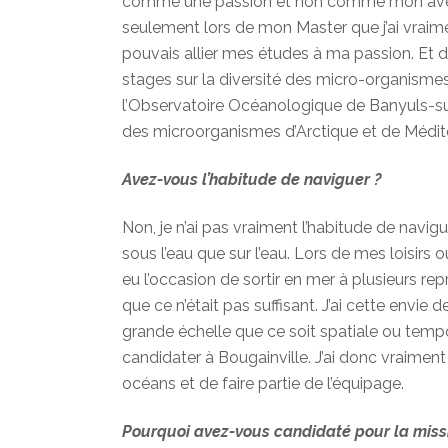
comme une passion et non comme mon aveni
seulement lors de mon Master que j’ai vraim
pouvais allier mes études à ma passion. Et dep
stages sur la diversité des micro-organism
l’Observatoire Océanologique de Banyuls-sur-
des microorganismes d’Arctique et de Médit
Avez-vous l’habitude de naviguer ?
Non, je n’ai pas vraiment l’habitude de navigue
sous l’eau que sur l’eau. Lors de mes loisirs 
eu l’occasion de sortir en mer à plusieurs repr
que ce n’était pas suffisant. J’ai cette envie 
grande échelle que ce soit spatiale ou tempo
candidater à Bougainville. J’ai donc vraiment 
océans et de faire partie de l’équipage.
Pourquoi avez-vous candidaté pour la missi