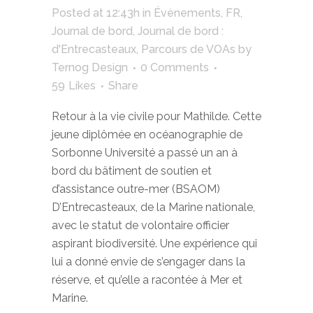
Posted at 12:43h
in
Évènements
,
FR
,
Journal de bord
,
Journal de bord :
d'Entrecasteaux
,
Parcours de VOAs
by
Ternog Design
0 Comments
59
Likes
Share
Retour à la vie civile pour Mathilde. Cette
jeune diplômée en océanographie de
Sorbonne Université a passé un an à
bord du bâtiment de soutien et
d’assistance outre-mer (BSAOM)
D’Entrecasteaux, de la Marine nationale,
avec le statut de volontaire officier
aspirant biodiversité. Une expérience qui
lui a donné envie de s’engager dans la
réserve, et qu’elle a racontée à Mer et
Marine.