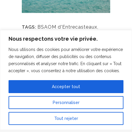
BSAOM d'Entrecasteaux
,
TAGS:
Journal de bord
,
Marine nationale
,
Nous respectons votre vie privée.
Mathilde
,
Nouvelle-Calédonie
,
Nous utilisons des cookies pour améliorer votre expérience
Plankton Planet
,
Sorbonne
de navigation, diffuser des publicités ou des contenus
Université
personnalisés et analyser notre trafic. En cliquant sur « Tout
accepter », vous consentez à notre utilisation des cookies.
Sorry, the comment form is closed at
this time.
Accepter tout
Personnaliser
Tout rejeter