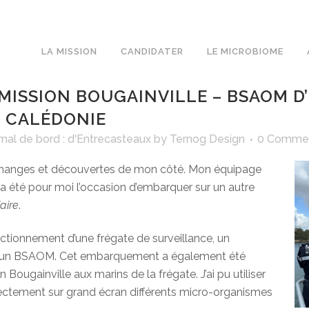
LA MISSION
CANDIDATER
LE MICROBIOME
MISSION BOUGAINVILLE – BSAOM D
 CALÉDONIE
rnal de bord : d'Entrecasteaux
by
Ternog Design
0 Comme
échanges et découvertes de mon côté. Mon équipage
 a été pour moi l’occasion d’embarquer sur un autre
aire
.
ctionnement d’une frégate de surveillance, un
qu’un BSAOM. Cet embarquement a également été
 Bougainville aux marins de la frégate. J’ai pu utiliser
rectement sur grand écran différents micro-organismes