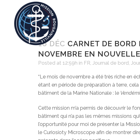
16 DÉC
CARNET DE BORD 
NOVEMBRE EN NOUVELLE
Posted at 12:59h
in
FR
,
Journal de bord
,
Jou
“Le mois de novembre a été très riche en 
étant en période de préparation à terre, cela
bâtiment de la Marine Nationale : le
Vendémi
Cette mission m’a permis de découvrir le fon
bâtiment qui n’a pas les mêmes missions 
l’opportunité pour moi de présenter la Mission
le Curiosioty Microscope afin de montrer di