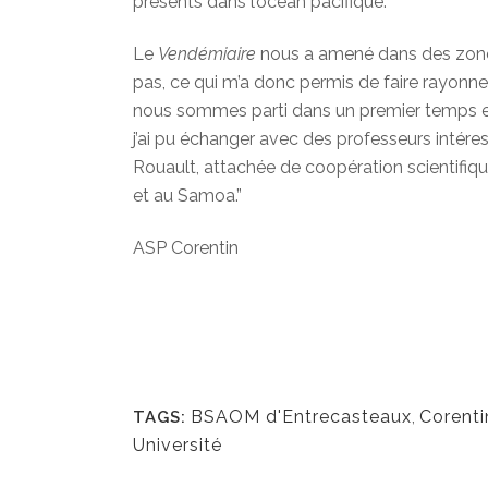
présents dans l’océan pacifique.
Le
Vendémiaire
nous a amené dans des zon
pas, ce qui m’a donc permis de faire rayonner
nous sommes parti dans un premier temps en
j’ai pu échanger avec des professeurs intére
Rouault, attachée de coopération scientifiqu
et au Samoa.”
ASP Corentin
BSAOM d'Entrecasteaux
,
Corenti
TAGS:
Université